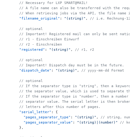
// Necessary for LXP SMART@MAIL!
// A file name can also be transferred with the reques
// When retrieving jobs via the API, the file name is 
"filename_original"
:
"(string)"
,
// i.e. Rechnung-1234
// optional
// Important! Registered mail can only be sent nationa
// r1 - Einschreiben Einwurf
// r2 - Einschreiben
"registered"
:
"(string)"
,
// r1, r2
// optional
// Important! Dispatch day must be in the future.
"dispatch_date"
:
"(string)"
,
// yyyy-mm-dd Format
// optional
// If the separator type is "string", then a keyword i
// the separator value, which is used to separate the 
// If the separator type is "number", then a number is
// separator value. The serial letter is then broken d
// letters after this number of pages.
"serial_letter"
:
{
"pages_separator_type"
:
"(string)"
,
// string, numbe
"pages_separator_value"
:
"(string)|(number)"
// keyw
}
,