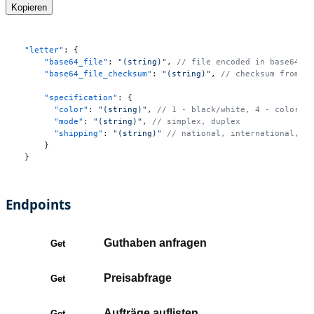
Kopieren
"letter"
:
{
"base64_file"
:
"(string)"
,
// file encoded in base64 f
"base64_file_checksum"
:
"(string)"
,
// checksum from b
"specification"
:
{
"color"
:
"(string)"
,
// 1 - black/white, 4 - color
"mode"
:
"(string)"
,
// simplex, duplex
"shipping"
:
"(string)"
// national, international, a
}
}
Endpoints
Guthaben anfragen
Get
Preisabfrage
Get
Aufträge auflisten
Get