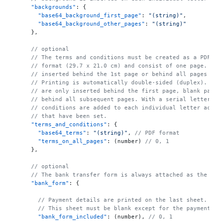
"backgrounds"
:
{
"base64_background_first_page"
:
"(string)"
,
"base64_background_other_pages"
:
"(string)"
}
,
// optional
// The terms and conditions must be created as a PDF i
// format (29.7 x 21.0 cm) and consist of one page. Th
// inserted behind the 1st page or behind all pages of
// Printing is automatically double-sided (duplex). If
// are only inserted behind the first page, blank page
// behind all subsequent pages. With a serial letter, 
// conditions are added to each individual letter acco
// that have been set.
"terms_and_conditions"
:
{
"base64_terms"
:
"(string)"
,
// PDF format
"terms_on_all_pages"
:
 (number) 
// 0, 1
}
,
// optional
// The bank transfer form is always attached as the la
"bank_form"
:
{
// Payment details are printed on the last sheet.
// This sheet must be blank except for the payment d
"bank_form_included"
:
 (number)
,
// 0, 1