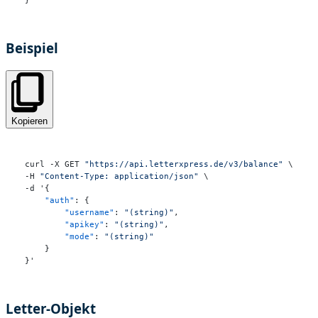
}
Beispiel
Kopieren
curl -X GET 
"https://api.letterxpress.de/v3/balance"
 \

-H 
"Content-Type: application/json"
 \

-d '
{
"auth"
:
{
"username"
:
"(string)"
,
"apikey"
:
"(string)"
,
"mode"
:
"(string)"
}
}
'
Letter-Objekt