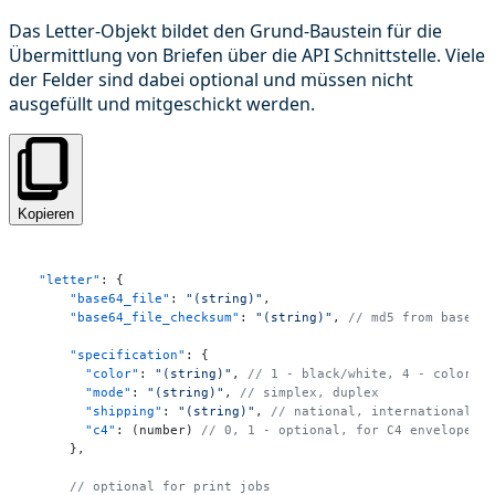
Das Letter-Objekt bildet den Grund-Baustein für die
Übermittlung von Briefen über die API Schnittstelle. Viele
der Felder sind dabei optional und müssen nicht
ausgefüllt und mitgeschickt werden.
Kopieren
"letter"
:
{
"base64_file"
:
"(string)"
,
"base64_file_checksum"
:
"(string)"
,
// md5 from base64
"specification"
:
{
"color"
:
"(string)"
,
// 1 - black/white, 4 - color
"mode"
:
"(string)"
,
// simplex, duplex
"shipping"
:
"(string)"
,
// national, international, 
"c4"
:
 (number) 
// 0, 1 - optional, for C4 envelope u
}
,
// optional for print jobs