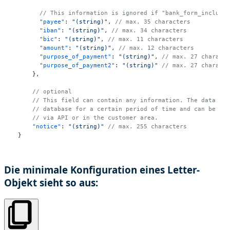
// This information is ignored if "bank_form_include
"payee"
:
"(string)"
,
// max. 35 characters
"iban"
:
"(string)"
,
// max. 34 characters
"bic"
:
"(string)"
,
// max. 11 characters
"amount"
:
"(string)"
,
// max. 12 characters
"purpose_of_payment"
:
"(string)"
,
// max. 27 charact
"purpose_of_payment2"
:
"(string)"
// max. 27 charact
}
,
// optional
// This field can contain any information. The data is
// database for a certain period of time and can be ca
// via API or in the customer area.
"notice"
:
"(string)"
// max. 255 characters
}
Die minimale Konfiguration eines Letter-
Objekt sieht so aus: