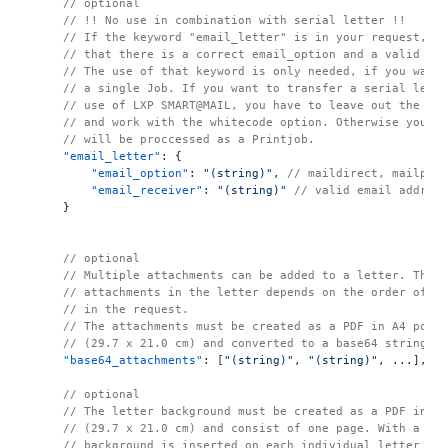
// optional
// !! No use in combination with serial letter !!
// If the keyword "email_letter" is in your request, i
// that there is a correct email_option and a valid em
// The use of that keyword is only needed, if you want
// a single Job. If you want to transfer a serial lett
// use of LXP SMART@MAIL, you have to leave out the em
// and work with the whitecode option. Otherwise your 
// will be proccessed as a Printjob.
"email_letter"
:
{
"email_option"
:
"(string)"
,
// maildirect, mailplu
"email_receiver"
:
"(string)"
// valid email addres
}
// optional
// Multiple attachments can be added to a letter. The 
// attachments in the letter depends on the order of t
// in the request.
// The attachments must be created as a PDF in A4 port
// (29.7 x 21.0 cm) and converted to a base64 string.
"base64_attachments"
:
[
"(string)"
,
"(string)"
,
 ...
]
,
// optional
// The letter background must be created as a PDF in A
// (29.7 x 21.0 cm) and consist of one page. With a se
// background is inserted on each individual letter af