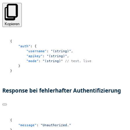
Kopieren
{
"auth"
:
{
"username"
:
"(string)"
,
"apikey"
:
"(string)"
,
"mode"
:
"(string)"
// test, live
}
}
Response bei fehlerhafter Authentifizierung
{
"message"
:
"Unauthorized."